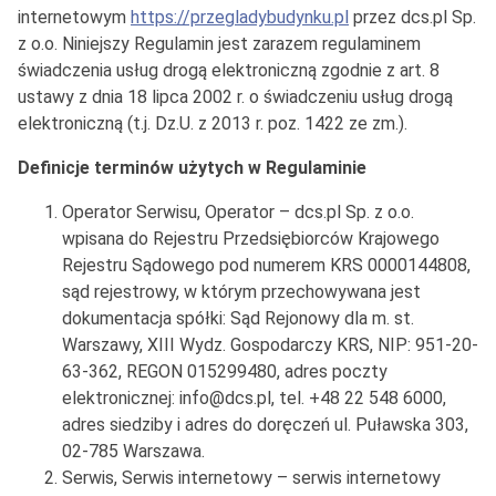
internetowym
https://przegladybudynku.pl
przez dcs.pl Sp.
z o.o. Niniejszy Regulamin jest zarazem regulaminem
świadczenia usług drogą elektroniczną zgodnie z art. 8
ustawy z dnia 18 lipca 2002 r. o świadczeniu usług drogą
elektroniczną (t.j. Dz.U. z 2013 r. poz. 1422 ze zm.).
Definicje terminów użytych w Regulaminie
Operator Serwisu, Operator – dcs.pl Sp. z o.o.
wpisana do Rejestru Przedsiębiorców Krajowego
Rejestru Sądowego pod numerem KRS 0000144808,
sąd rejestrowy, w którym przechowywana jest
dokumentacja spółki: Sąd Rejonowy dla m. st.
Warszawy, XIII Wydz. Gospodarczy KRS, NIP: 951-20-
63-362, REGON 015299480, adres poczty
elektronicznej: info@dcs.pl, tel. +48 22 548 6000,
adres siedziby i adres do doręczeń ul. Puławska 303,
02-785 Warszawa.
Serwis, Serwis internetowy – serwis internetowy