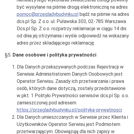
być wysyłane na piśmie drogą elektroniczną na adres
pomoc@przegladybudynku.pl
bądź na piśmie na adres
dcs.pl Sp. Z o.o. ul. Puławska 303, 02-785 Warszawa.
Dcs.pl Sp. Z o.o. rozpatrzy reklamacje w ciągu 14 dni
od dnia jej otrzymania i wyśle odpowiedź na wskazany
adres przez składającego reklamację.
§5.
Dane osobowe i polityka prywatności
Dla Danych przekazywanych podczas Rejestracji w
Serwisie Administratorem Danych Osobowych jest
Operator Serwisu. Zasady ich przetwarzania i prawa
osób, których dane dotyczą, zostały przedstawione
w pkt. 1 Polityki Prywatności serwisów dcs.pl Sp. o.o.
zamieszczonej pod adresem
https://przegladybudynku.pl/polityka-prywatnosci
Dla Danych umieszczanych w Serwisie przez Klienta i
Użytkowników Operator Serwisu jest Podmiotem
przetwarzającym. Obowiązują dla nich zapisy w